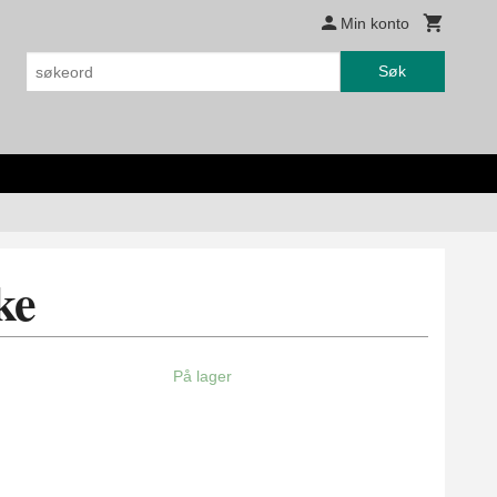
Min konto
Søk
ke
På lager