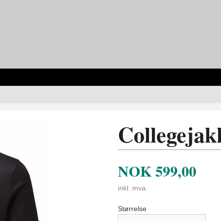
Collegejak
NOK
599,00
inkl. mva.
Størrelse