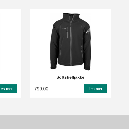
Softshelljakke
799,00
Les mer
Les mer