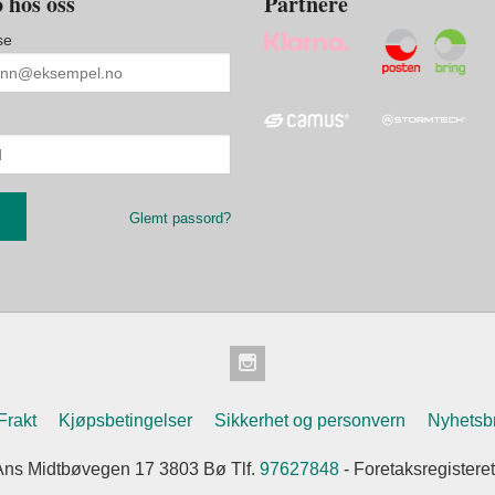
 hos oss
Partnere
se
Glemt passord?
Frakt
Kjøpsbetingelser
Sikkerhet og personvern
Nyhetsb
ns Midtbøvegen 17 3803 Bø Tlf.
97627848
- Foretaksregister