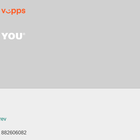
rev
et 882606082