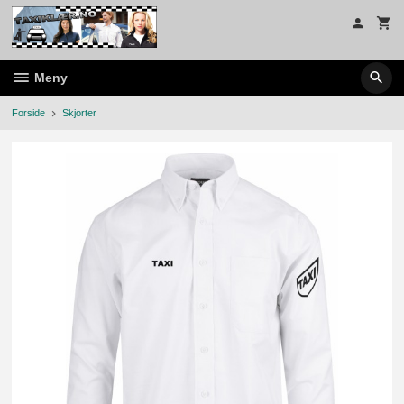
Gå
til
innholdet
Meny
Forside
Skjorter