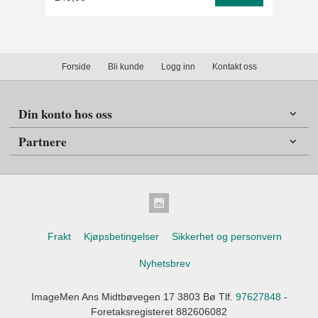
Forside
Bli kunde
Logg inn
Kontakt oss
Din konto hos oss
Partnere
Frakt
Kjøpsbetingelser
Sikkerhet og personvern
Nyhetsbrev
ImageMen Ans Midtbøvegen 17 3803 Bø Tlf.
97627848
-
Foretaksregisteret 882606082